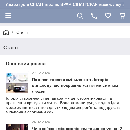
Апарат для СІПАП терапії, BPAP, СІПАП/CPAP маски, лікуван
Статті
Статті
Основний розділ
27.12.2024
Як сіпап-терапія змінила світ: Історія
винаходу, що покращив життя мільйонам
людей
Історія створення сіпап апарату - це історія інновації та
прагнення врятувати життя. Вона демонструє, як одна ідея
може змінити світ, повернути людям здоров'я та подарувати
мільйонам спокійний сон.
26.02.2024
Чи є зв'язок між хропінням та апноє уві сні?