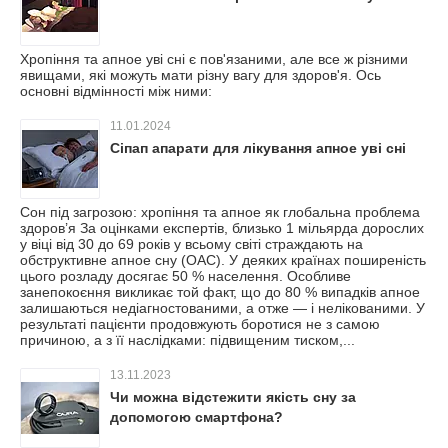
Хропіння та апное уві сні є пов'язаними, але все ж різними
явищами, які можуть мати різну вагу для здоров'я. Ось
основні відмінності між ними:
11.01.2024
Сіпап апарати для лікування апное уві сні
Сон під загрозою: хропіння та апное як глобальна проблема
здоров’я За оцінками експертів, близько 1 мільярда дорослих
у віці від 30 до 69 років у всьому світі страждають на
обструктивне апное сну (ОАС). У деяких країнах поширеність
цього розладу досягає 50 % населення. Особливе
занепокоєння викликає той факт, що до 80 % випадків апное
залишаються недіагностованими, а отже — і нелікованими. У
результаті пацієнти продовжують боротися не з самою
причиною, а з її наслідками: підвищеним тиском,...
13.11.2023
Чи можна відстежити якість сну за
допомогою смартфона?