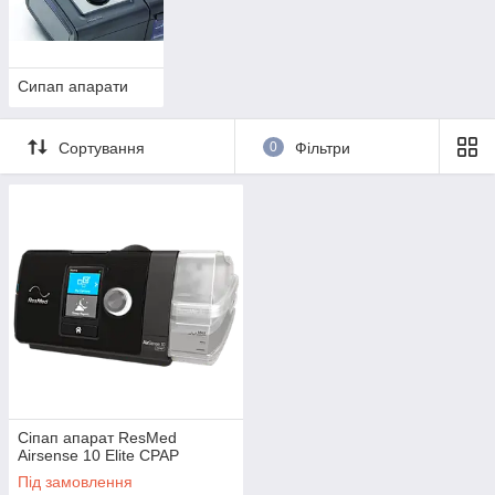
складається з апарату, що створює потік повітря, трубки, що
з'єднує прилад з маскою, що одягається на ніс або на ніс і
рот, та елементів керування, які дозволяють користувачу
регулювати налаштування в певних межах.
Сипап апарати
Сортування
0
Фільтри
Сіпап апарат ResMed
Airsense 10 Elite CPAP
Під замовлення