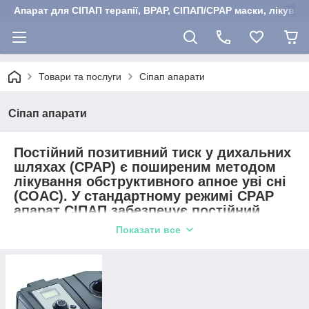
Апарат для СІПАП терапії, BPAP, СІПАП/CPAP маски, лікуван
Товари та послуги
Сіпап апарати
Сіпап апарати
Постійний позитивний тиск у дихальних
шляхах (CPAP) є поширеним методом
лікування обструктивного апное уві сні
(СОАС). У стандартному режимі CPAP
апарат СІПАП забезпечує постійний,
стійкий потік повітря під тиском у
Показати все
дихальних шляхах пацієнта протягом
усієї ночі.
Метою цього постійного тиску є збереження дихальних
шляхів відкритими та запобігання їх колапсу або частковому
змиканню під час сну. Повний комплект для CPAP терапії