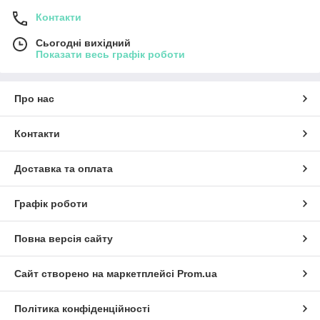
сну, титрування.
Контакти
Налаштування тиску визначається спеціалістом зі сну на
основі результатів дослідження сну і залишається
Сьогодні вихідний
фіксованим, якщо його не відрегулює постачальник
Показати весь графік роботи
медичних послуг.
Забезпечує фіксований тиск, який може відповідати деяким
Про нас
пацієнтам, але не враховує зміни опору дихальних шляхів,
які можуть виникати в нічний час.
Контакти
Доставка та оплата
Графік роботи
Повна версія сайту
Сайт створено на маркетплейсі
Prom.ua
Політика конфіденційності