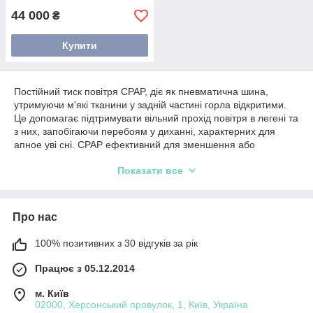
44 000
₴
Купити
Постійний тиск повітря CPAP, діє як пневматична шина,
утримуючи м'які тканини у задній частині горла відкритими.
Це допомагає підтримувати вільний прохід повітря в легені та
з них, запобігаючи перебоям у диханні, характерних для
апное уві сні. CPAP ефективний для зменшення або
усунення симптомів апное уві сні, таких як гучне хропіння та
Показати все
денна втома.
Для людей, які використовують CPAP-терапію, важливо тісно
співпрацювати з медичним працівником, щоб визначити
Про нас
оптимальні налаштування тиску для їх конкретних потреб.
Налаштування тиску зазвичай титрується під час дослідження
сну, щоб забезпечити ефективне усунення апное уві сні,
100% позитивних з 30 відгуків за рік
залишаючись при цьому комфортним для пацієнта.
Працює з 05.12.2014
Особливості стандартних СІПАП апаратів
м. Київ
Забезпечує постійний та фіксований тиск протягом ночі. Тиск
02000, Херсонський провулок, 1, Київ, Україна
CPAP встановлюється виходячи з результатів дослідження