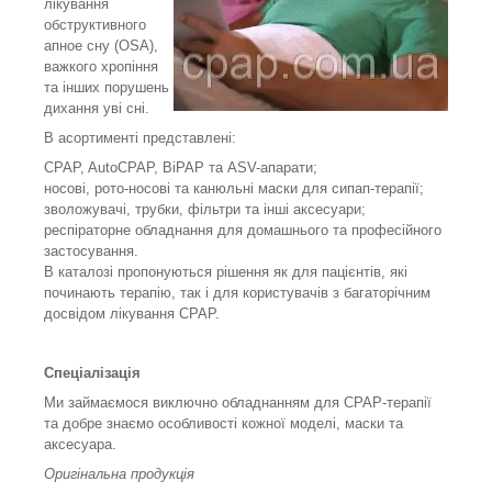
лікування
обструктивного
апное сну (OSA),
важкого хропіння
та інших порушень
дихання уві сні.
В асортименті представлені:
CPAP, AutoCPAP, BiPAP та ASV-апарати;
носові, рото-носові та канюльні маски для сипап-терапії;
зволожувачі, трубки, фільтри та інші аксесуари;
респіраторне обладнання для домашнього та професійного
застосування.
В каталозі пропонуються рішення як для пацієнтів, які
починають терапію, так і для користувачів з багаторічним
досвідом лікування CPAP.
Спеціалізація
Ми займаємося виключно обладнанням для CPAP-терапії
та добре знаємо особливості кожної моделі, маски та
аксесуара.
Оригінальна продукція