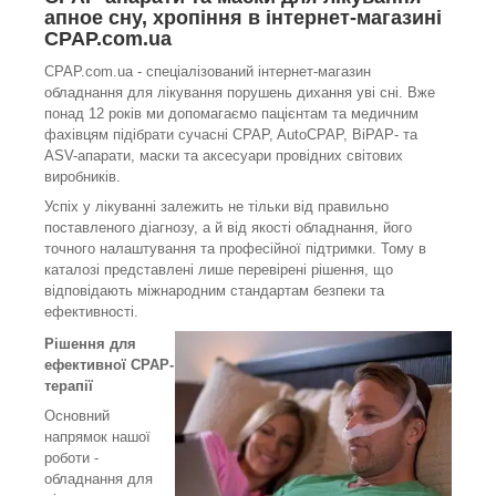
апное сну, хропіння в інтернет-магазині
CPAP.com.ua
CPAP.com.ua - спеціалізований інтернет-магазин
обладнання для лікування порушень дихання уві сні. Вже
понад 12 років ми допомагаємо пацієнтам та медичним
фахівцям підібрати сучасні CPAP, AutoCPAP, BiPAP- та
ASV-апарати, маски та аксесуари провідних світових
виробників.
Успіх у лікуванні залежить не тільки від правильно
поставленого діагнозу, а й від якості обладнання, його
точного налаштування та професійної підтримки. Тому в
каталозі представлені лише перевірені рішення, що
відповідають міжнародним стандартам безпеки та
ефективності.
Рішення для
ефективної CPAP-
терапії
Основний
напрямок нашої
роботи -
обладнання для