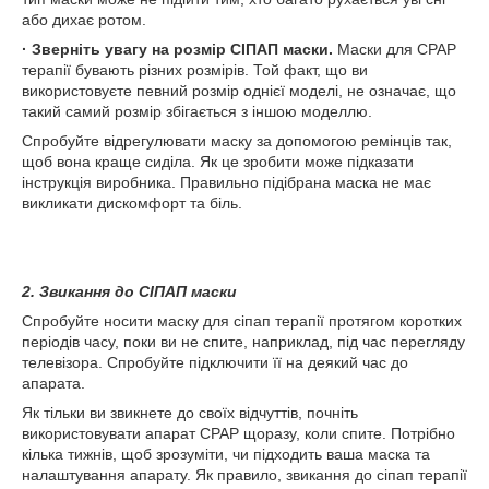
або дихає ротом.
· Зверніть увагу на розмір СІПАП маски.
Маски для CPAP
терапії бувають різних розмірів. Той факт, що ви
використовуєте певний розмір однієї моделі, не означає, що
такий самий розмір збігається з іншою моделлю.
Спробуйте відрегулювати маску за допомогою ремінців так,
щоб вона краще сиділа. Як це зробити може підказати
інструкція виробника. Правильно підібрана маска не має
викликати дискомфорт та біль.
2. Звикання до СІПАП маски
Спробуйте носити маску для сіпап терапії протягом коротких
періодів часу, поки ви не спите, наприклад, під час перегляду
телевізора. Спробуйте підключити її на деякий час до
апарата.
Як тільки ви звикнете до своїх відчуттів, почніть
використовувати апарат CPAP щоразу, коли спите. Потрібно
кілька тижнів, щоб зрозуміти, чи підходить ваша маска та
налаштування апарату. Як правило, звикання до сіпап терапії