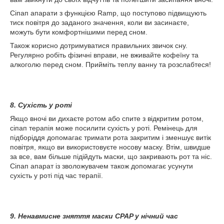
Сіпап апарати з функцією Ramp, що поступово підвищують
тиск повітря до заданого значення, коли ви засинаєте,
можуть бути комфортнішими перед сном.
Також корисно дотримуватися правильних звичок сну.
Регулярно робіть фізичні вправи, не вживайте кофеїну та
алкоголю перед сном. Прийміть теплу ванну та розслабтеся!
8. Сухість у роті
Якщо вночі ви дихаєте ротом або спите з відкритим ротом,
сіпап терапія може посилити сухість у роті. Ремінець для
підборіддя допомагає тримати рота закритим і зменшує витік
повітря, якщо ви використовуєте носову маску. Втім, швидше
за все, вам більше підійдуть маски, що закривають рот та ніс.
Сіпап апарат із зволожувачем також допомагає усунути
сухість у роті під час терапії.
9. Ненавмисне зняття маски CPAP у нічний час