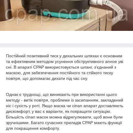
Постійний позитивний тиск у дихальних шляхах є основним
та ефективним методом усунення обструктивного апное уві
сні. В апараті CPAP використовується шланг, з'єднаний з
маскою, для забезпечення постійного та стійкого тиску
повітря, що допомагає дихати під час сну.
Однак є труднощі, що виникають при використанні цього
методу - витік повітря, проблеми із засипанням, закладений
ніс і сухість у роті. Якщо маска чи сіпап апарат доставляють
дискомфорт, у вас є варіанти, як покращити ситуацію.
Більшість сіпап масок можна відрегулювати, щоб вони були
зручнішими. Багато сучасних приладів CPAP мають функції
для покращення комфорту.