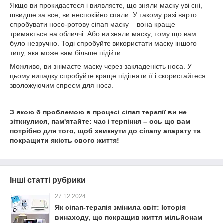
Якщо ви прокидаєтеся і виявляєте, що зняли маску уві сні,
швидше за все, ви неспокійно спали. У такому разі варто
спробувати носо-ротову сіпап маску – вона краще
тримається на обличчі. Або ви зняли маску, тому що вам
було незручно. Тоді спробуйте використати маску іншого
типу, яка може вам більше підійти.
Можливо, ви знімаєте маску через закладеність носа. У
цьому випадку спробуйте краще підігнати її і скористайтеся
зволожуючим спреєм для носа.
З якою б проблемою в процесі сіпап терапії ви не
зіткнулися, пам'ятайте: час і терпіння – ось що вам
потрібно для того, щоб звикнути до сіпапу апарату та
покращити якість свого життя!
Інші статті рубрики
27.12.2024
Як сіпап-терапія змінила світ: Історія
винаходу, що покращив життя мільйонам