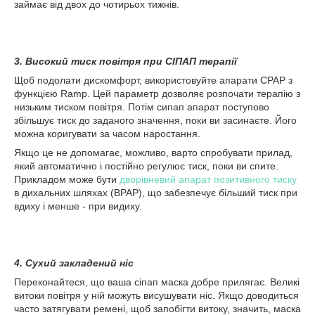
займає від двох до чотирьох тижнів.
3. Високий тиск повітря при СІПАП терапії
Щоб подолати дискомфорт, використовуйте апарати CPAP з
функцією Ramp. Цей параметр дозволяє розпочати терапію з
низьким тиском повітря. Потім сипап апарат поступово
збільшує тиск до заданого значення, поки ви засинаєте. Його
можна коригувати за часом наростання.
Якщо це не допомагає, можливо, варто спробувати прилад,
який автоматично і постійно регулює тиск, поки ви спите.
Прикладом може бути
дворівневий апарат позитивного тиску
в дихальних шляхах (BPAP), що забезпечує більший тиск при
вдиху і менше - при видиху.
4. Сухий закладений ніс
Переконайтеся, що ваша сіпап маска добре прилягає. Великі
витоки повітря у ній можуть висушувати ніс. Якщо доводиться
часто затягувати ремені, щоб запобігти витоку, значить, маска