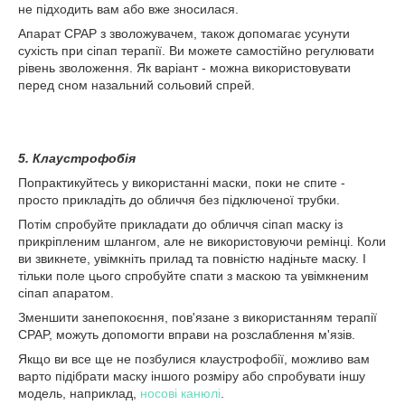
не підходить вам або вже зносилася.
Апарат CPAP з зволожувачем, також допомагає усунути
сухість при сіпап терапії. Ви можете самостійно регулювати
рівень зволоження. Як варіант - можна використовувати
перед сном назальний сольовий спрей.
5. Клаустрофобія
Попрактикуйтесь у використанні маски, поки не спите -
просто прикладіть до обличчя без підключеної трубки.
Потім спробуйте прикладати до обличчя сіпап маску із
прикріпленим шлангом, але не використовуючи ремінці. Коли
ви звикнете, увімкніть прилад та повністю надіньте маску. І
тільки поле цього спробуйте спати з маскою та увімкненим
сіпап апаратом.
Зменшити занепокоєння, пов'язане з використанням терапії
CPAP, можуть допомогти вправи на розслаблення м'язів.
Якщо ви все ще не позбулися клаустрофобії, можливо вам
варто підібрати маску іншого розміру або спробувати іншу
модель, наприклад,
носові канюлі
.