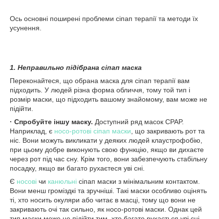
Ось основні поширені проблеми сіпап терапії та методи їх
усунення.
1. Неправильно підібрана сіпап маска
Переконайтеся, що обрана маска для сіпап терапії вам
підходить. У людей різна форма обличчя, тому той тип і
розмір маски, що підходить вашому знайомому, вам може не
підійти.
· Спробуйте іншу маску.
Доступний ряд масок CPAP.
Наприклад, є
носо-ротові сіпап маски
, що закривають рот та
ніс. Вони можуть викликати у деяких людей клаустрофобію,
при цьому добре виконують свою функцію, якщо ви дихаєте
через рот під час сну. Крім того, вони забезпечують стабільну
посадку, якщо ви багато рухаєтеся уві сні.
Є
носові
чи
канюльні
сіпап маски з мінімальним контактом.
Вони менш громіздкі та зручніші. Такі маски особливо оцінять
ті, хто носить окуляри або читає в масці, тому що вони не
закривають очі так сильно, як носо-ротові маски. Однак цей
тип маски може не підійти тим, хто багато рухається уві сні