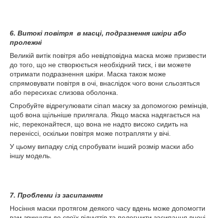
6. Витокі повітря в масці, подразнення шкіри або
пролежні
Великій витік повітря або невідповідна маска може призвести
до того, що не створюється необхідний тиск, і ви можете
отримати подразнення шкіри. Маска також може
спрямовувати повітря в очі, внаслідок чого вони сльозяться
або пересихає слизова оболонка.
Спробуйте відрегулювати сіпап маску за допомогою ремінців,
щоб вона щільніше прилягала. Якщо маска надягається на
ніс, переконайтеся, що вона не надто високо сидить на
переніссі, оскільки повітря може потрапляти у вічі.
У цьому випадку слід спробувати інший розмір маски або
іншу модель.
7. Проблеми із засипанням
Носіння маски протягом деякого часу вдень може допомогти
вам звикнути до своїх відчуттів та полегшити засипання вночі.