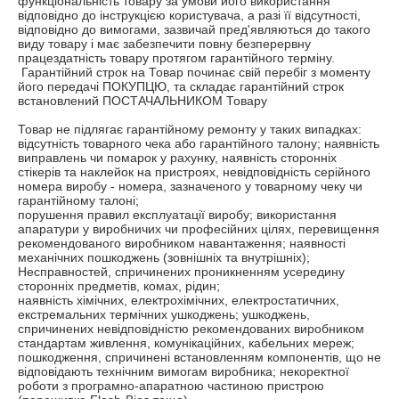
функціональність товару за умови його використання 
відповідно до інструкцією користувача, а разі її відсутності, 
відповідно до вимогами, зазвичай пред'являються до такого 
виду товару і має забезпечити повну безперервну 
працездатність товару протягом гарантійного терміну.

 Гарантійний строк на Товар починає свій перебіг з моменту 
його передачі ПОКУПЦЮ, та складає гарантійний строк 
встановлений ПОСТАЧАЛЬНИКОМ Товару

Товар не підлягає гарантійному ремонту у таких випадках:

відсутність товарного чека або гарантійного талону; наявність 
виправлень чи помарок у рахунку, наявність сторонніх 
стікерів та наклейок на пристроях, невідповідність серійного 
номера виробу - номера, зазначеного у товарному чеку чи 
гарантійному талоні;

порушення правил експлуатації виробу; використання 
апаратури у виробничих чи професійних цілях, перевищення 
рекомендованого виробником навантаження; наявності 
механічних пошкоджень (зовнішніх та внутрішніх);

Несправностей, спричинених проникненням усередину 
сторонніх предметів, комах, рідин;

наявність хімічних, електрохімічних, електростатичних, 
екстремальних термічних ушкоджень; ушкоджень, 
спричинених невідповідністю рекомендованих виробником 
стандартам живлення, комунікаційних, кабельних мереж; 
пошкодження, спричинені встановленням компонентів, що не 
відповідають технічним вимогам виробника; некоректної 
роботи з програмно-апаратною частиною пристрою 