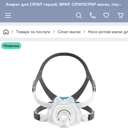
Апарат для СІПАП терапії, BPAP, СІПАП/CPAP маски, лікуван
Товари та послуги
Сіпап маски
Носо-ротові маски дл
Новинка