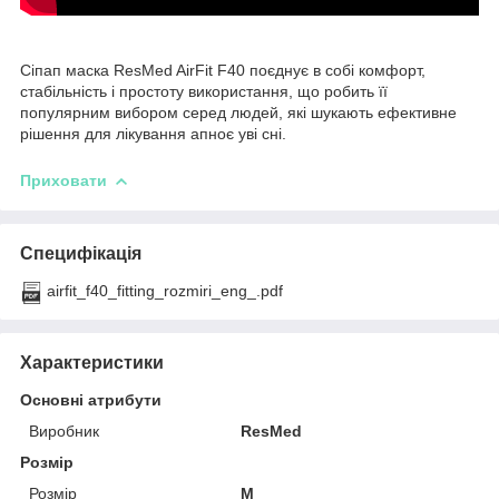
Сіпап маска ResMed AirFit F40 поєднує в собі комфорт,
стабільність і простоту використання, що робить її
популярним вибором серед людей, які шукають ефективне
рішення для лікування апноє уві сні.
Приховати
Специфікація
airfit_f40_fitting_rozmiri_eng_.pdf
Характеристики
Основні атрибути
Виробник
ResMed
Розмір
Розмір
М