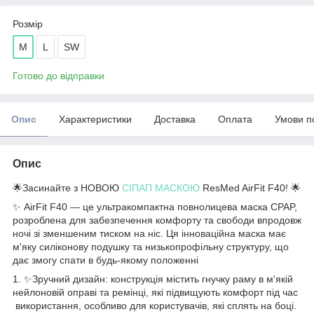
Розмір
М
L
SW
Готово до відправки
Опис
Характеристики
Доставка
Оплата
Умови п
Опис
🌟Засинайте з НОВОЮ
СІПАП МАСКОЮ
ResMed AirFit F40! 🌟
✨ AirFit F40 — це ультракомпактна повнолицева маска CPAP,
розроблена для забезпечення комфорту та свободи впродовж
ночі зі зменшеним тиском на ніс. Ця інноваційна маска має
м'яку силіконову подушку та низькопрофільну структуру, що
дає змогу спати в будь-якому положенні
1. ✨Зручний дизайн: конструкція містить гнучку раму в м'якій
нейлоновій оправі та ремінці, які підвищують комфорт під час
використання, особливо для користувачів, які сплять на боці.