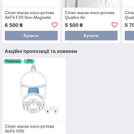
Сіпап маска носо-ротова
Сіпап маска носо-ротова
Сіпа
AirFit F20 Non-Magnetic
Quattro Air
Quat
6 500
5 500
5 7
₴
₴
Купити
Купити
Акційні пропозиції та новинки
Новинка
–8%
Сіпап маска носо-ротова
AirFit X30i