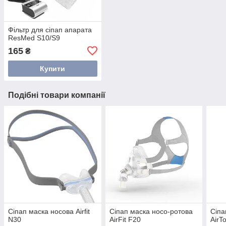
Фільтр для сіпап апарата
ResMed S10/S9
165
₴
Купити
Подібні товари компанії
Сіпап маска носова Airfit
Сіпап маска носо-ротова
Сіпа
N30
AirFit F20
AirT