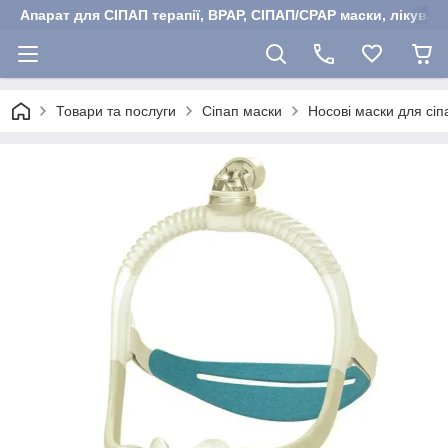
Апарат для СІПАП терапії, BPAP, СІПАП/CPAP маски, лікуван
Товари та послуги
Сіпап маски
Носові маски для сіп