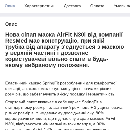
Опис
Характеристики
Доставка
Оплата
Умови п
Опис
Нова сіпап маска AirFit N30i від компанії
ResMed має конструкцію, при якій
трубка від апарату з'єднується з маскою
у верхній частині і дозволяє
користувачеві вільно спати в будь-
якому вибраному положенні.
Еластичний каркас SpringFit розроблений для комфортної
фіксації, а також комплектується ущільнювачами різних
розмірів, що забезпечують якісну посадку і герметичність.
Стартовий пакет включає в себе каркас SpringFit в
стандартному розмірі, еластичний ремінець + 3 ущільнювача
різних розмірів. У недавньому дослідженні сну, 86%
користувачів виявили, що під час сну з cpap маскою AirFit
N30i, відбуваються мінімальні витоки повітря, а 90%
вважають, що AirFit N30i дуже легко використовувати і