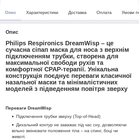
Опис
Характеристики
Доставка
Оплата
Умови п
Опис
Philips Respironics DreamWisp – це
сучасна сіпап маска для носа з верхнім
підключенням трубки, створена для
максимальної свободи рухів та
комфортної CPAP-терапії. Унікальна
конструкція поєднує переваги класичної
назальної маски та мінімалістичних
моделей з підведенням повітря зверху
Переваги DreamWisp
Підключення трубки зверху (Top-of-Head)
Дихальний контур не заважає під час сну, дозволяючи
вільно змінювати положення тіла – на спині, боці чи
животі.