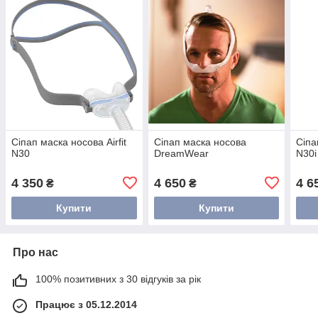
Сіпап маска носова Airfit
Сіпап маска носова
Сіпа
N30
DreamWear
N30i
4 350
4 650
4 6
₴
₴
Купити
Купити
Про нас
100% позитивних з 30 відгуків за рік
Працює з 05.12.2014