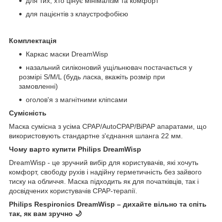
для тих, хто цінує мінімалізм та комфорт
для пацієнтів з клаустрофобією
Комплектація
Каркас маски DreamWisp
назальний силіконовий ущільнювач постачається у
розмірі S/M/L (будь ласка, вкажіть розмір при
замовленні)
оголов'я з магнітними кліпсами
Сумісність
Маска сумісна з усіма CPAP/AutoCPAP/BiPAP апаратами, що
використовують стандартне з'єднання шланга 22 мм.
Чому варто купити Philips DreamWisp
DreamWisp - це зручний вибір для користувачів, які хочуть
комфорт, свободу рухів і надійну герметичність без зайвого
тиску на обличчя. Маска підходить як для початківців, так і
досвідчених користувачів CPAP-терапії.
Philips Respironics DreamWisp – дихайте вільно та спіть
так, як вам зручно 🌙