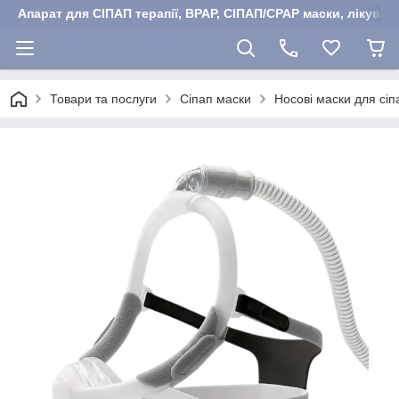
Апарат для СІПАП терапії, BPAP, СІПАП/CPAP маски, лікуван
Товари та послуги
Сіпап маски
Носові маски для сіп