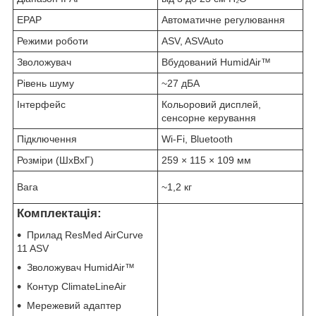
EPAP
Автоматичне регулювання
Режими роботи
ASV, ASVAuto
Зволожувач
Вбудований HumidAir™
Рівень шуму
~27 дБА
Інтерфейс
Кольоровий дисплей,
сенсорне керування
Підключення
Wi-Fi, Bluetooth
Розміри (ШxВxГ)
259 × 115 × 109 мм
Вага
~1,2 кг
Комплектація:
Прилад ResMed AirCurve
11 ASV
Зволожувач HumidAir™
Контур ClimateLineAir
Мережевий адаптер