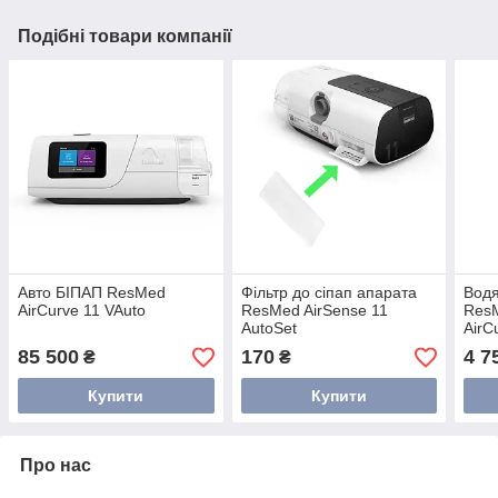
Подібні товари компанії
Авто БІПАП ResMed
Фільтр до сіпап апарата
Водя
AirCurve 11 VAuto
ResMed AirSense 11
ResM
AutoSet
AirC
85 500
170
4 7
₴
₴
Купити
Купити
Про нас