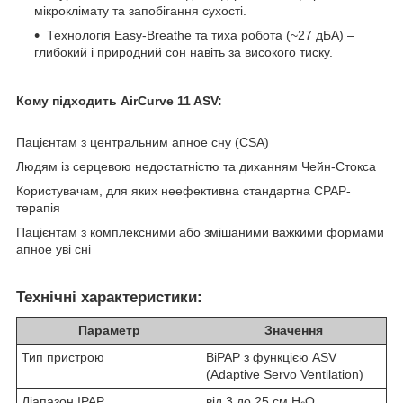
мікроклімату та запобігання сухості.
Технологія Easy-Breathe та тиха робота (~27 дБА) –
глибокий і природний сон навіть за високого тиску.
Кому підходить AirCurve 11 ASV:
Пацієнтам з центральним апное сну (CSA)
Людям із серцевою недостатністю та диханням Чейн-Стокса
Користувачам, для яких неефективна стандартна CPAP-
терапія
Пацієнтам з комплексними або змішаними важкими формами
апное уві сні
Технічні характеристики:
Параметр
Значення
Тип пристрою
BiPAP з функцією ASV
(Adaptive Servo Ventilation)
Діапазон IPAP
від 3 до 25 см H₂O