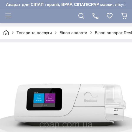
Апарат для СІПАП терапії, BPAP, СІПАП/CPAP маски, лікуван
Товари та послуги
Біпап апарати
Біпап аппарат ResM