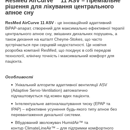
ResMed AirCurve™ 11 ASV – Преміальне
рішення для лікування центрального
апное сну
ResMed AirCurve 11 ASV
- це інноваційний адаптивний
BiPAP-апарат, створений для максимально ефективної терапії
центрального апное сну, змішаних дихальних порушень, а
також дихання на кшталт Cheyne-Stokes, що часто
зустрічається при серцевій недостатності. Це новітня
розробка компанії ResMed, що поєднує в собі передові
технології, клінічну точність і максимальний комфорт для
пацієнта.
Особливості
Унікальний алгоритм адаптивної вентиляції ASV
(Adaptive Servo-Ventilation) автоматично
підлаштовується під кожен вдих пацієнта.
Інтелектуальне автоналаштування тиску (EPAP та
IPAP) – ефективне усунення будь-якого типу апное без
перевантаження дихальної системи.
Вбудований зволожувач HumidAir™ та
контур ClimateLineAir™ – для підтримки комфортного