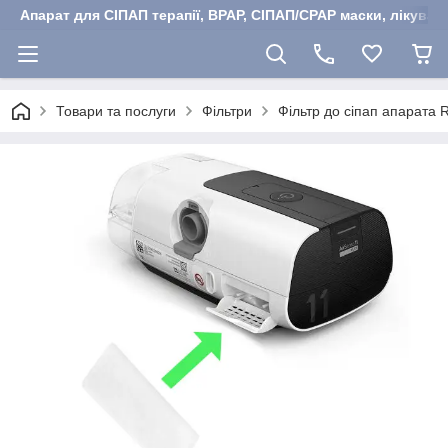
Апарат для СІПАП терапії, BPAP, СІПАП/CPAP маски, лікуван
Товари та послуги
Фільтри
Фільтр до сіпап апарата 