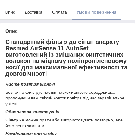
Опис
Доставка
Оплата
Умови повернення
Опис
Стандартний фільтр до сіпап апарату
Resmed AirSense 11 AutoSet
виготовлений із змішаних синтетичних
волокон на міцному поліпропіленовому
носії для максимальної ефективності та
довговічності
Чисте повітря щоночі
Безпечно фільтрує частки навколишнього середовища,
пропонуючи вам свіжий ковток повітря під час терапії апное
уві сні.
Одноразова конструкція
Фільтр не можна прати або використовувати повторно, але
його легко замінити
Нагадування про заміну