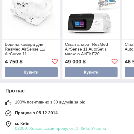
Водяна камера для
Сіпап апарат ResMed
Сіпа
ResMed AirSense 11/
AirSense 11 AutoSet з
Auto
AirCurve 11
маскою AirFit F20
4 750
49 000
46 
₴
₴
Купити
Купити
Про нас
100% позитивних з 30 відгуків за рік
Працює з 05.12.2014
м. Київ
02000, Херсонський провулок, 1, Київ, Україна