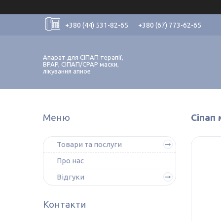
+380 (44) 531-82-65
+380 (67) 773-62-65
Апарат для СІПАП терапії,
BPAP, СІПАП/CPAP маски,
лікування апное
Сіпап 
Товари та послуги
Про нас
Відгуки
Контакти