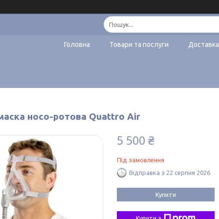
Головна
Товари та послуги
Доставка
маска носо-ротова Quattro Air
5 500 ₴
Під замовлення
Відправка з 22 серпня 2026
Купити
Купити з