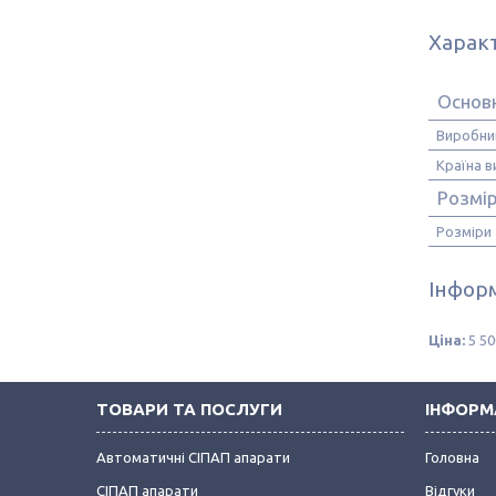
Харак
Основн
Виробни
Країна 
Розмі
Розміри
Інформ
Ціна:
5 50
ТОВАРИ ТА ПОСЛУГИ
ІНФОРМ
Автоматичні СІПАП апарати
Головна
СІПАП апарати
Відгуки