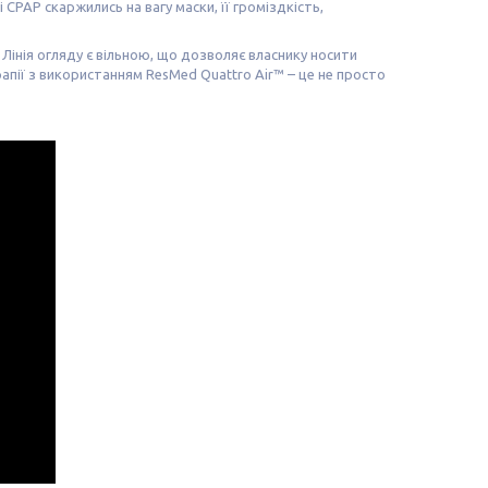
PAP скаржились на вагу маски, її громіздкість,
Лінія огляду є вільною, що дозволяє власнику носити
рапії з використанням ResMed Quattro Air™ – це не просто