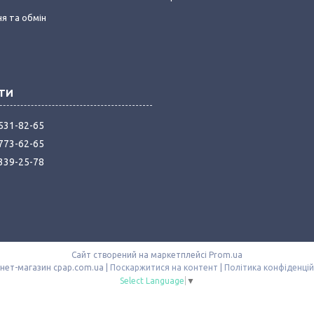
я та обмін
 531-82-65
 773-62-65
 339-25-78
Сайт створений на маркетплейсі
Prom.ua
Інтернет-магазин cpap.com.ua |
Поскаржитися на контент
|
Політика конфіденцій
Select Language
▼