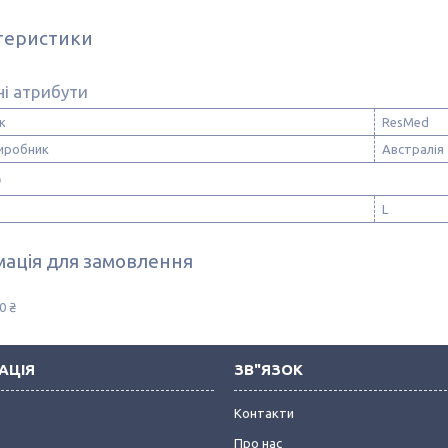
теристики
і атрибути
к
ResMed
виробник
Австралія
р
L
ація для замовлення
0 ₴
АЦІЯ
ЗВ"ЯЗОК
Контакти
Про нас