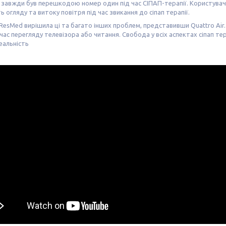
авжди був перешкодою номер один під час СІПАП-терапії. Користувачі C
ть огляду та витоку повітря під час звикання до сіпап терапії.
ResMed вирішила ці та багато інших проблем, представивши Quattro Air. 
 час перегляду телевізора або читання. Свобода у всіх аспектах сіпап те
реальність