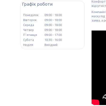
Комфорт з
Графік роботи
відсутніс
Компанія 
Понеділок
09:00
18:00
маску під
Вівторок
09:00
18:00
заява, а 
Середа
09:00
18:00
Четвер
09:00
18:00
Пʼятниця
09:00
17:00
Субота
10:30
16:00
Неділя
Вихідний